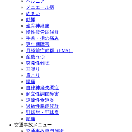
ヘルニア
メニエール病
めまい
動悸
坐骨神経痛
慢性疲労症候群
手首・指の痛み
更年期障害
月経前症候群（PMS）
産後うつ
突発性難聴
耳鳴り
肩こり
腰痛
自律神経失調症
起立性調節障害
逆流性食道炎
過敏性腸症候群
野球肘・野球肩
頭痛
交通事故メニュー
交通事故専門施術