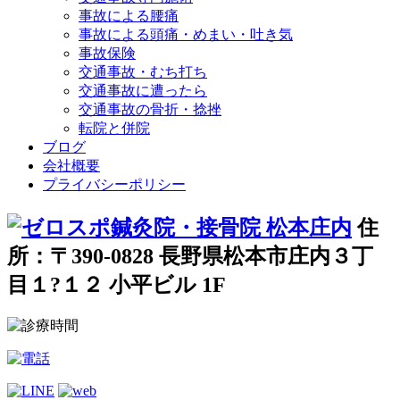
事故による腰痛
事故による頭痛・めまい・吐き気
事故保険
交通事故・むち打ち
交通事故に遭ったら
交通事故の骨折・捻挫
転院と併院
ブログ
会社概要
プライバシーポリシー
住
所：〒390-0828 長野県松本市庄内３丁
目１?１２ 小平ビル 1F