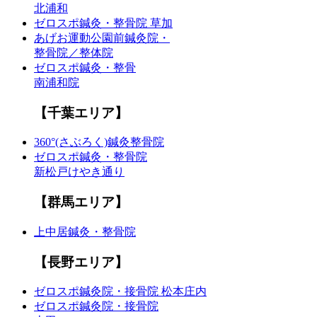
北浦和
ゼロスポ鍼灸・整骨院 草加
あげお運動公園前鍼灸院・
整骨院／整体院
ゼロスポ鍼灸・整骨
南浦和院
【千葉エリア】
360°(さぶろく)鍼灸整骨院
ゼロスポ鍼灸・整骨院
新松戸けやき通り
【群馬エリア】
上中居鍼灸・整骨院
【長野エリア】
ゼロスポ鍼灸院・接骨院 松本庄内
ゼロスポ鍼灸院・接骨院