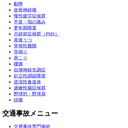
動悸
坐骨神経痛
慢性疲労症候群
手首・指の痛み
更年期障害
月経前症候群（PMS）
産後うつ
突発性難聴
耳鳴り
肩こり
腰痛
自律神経失調症
起立性調節障害
逆流性食道炎
過敏性腸症候群
野球肘・野球肩
頭痛
交通事故メニュー
交通事故専門施術